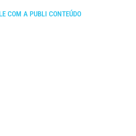
LE COM A PUBLI CONTEÚDO
SEGURANÇA E O RIGOR DA SUA
RÓXIMA PUBLICAÇÃO
dade da gestão)